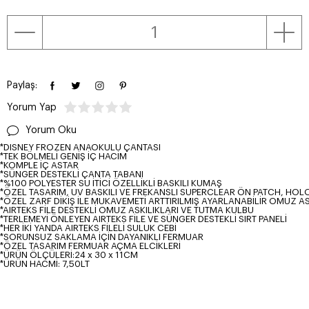
Paylaş:
Yorum Yap
Yorum Oku
*DISNEY FROZEN ANAOKULU ÇANTASI
*TEK BÖLMELİ GENİŞ İÇ HACİM
*KOMPLE İÇ ASTAR
*SÜNGER DESTEKLİ ÇANTA TABANI
*%100 POLYESTER SU İTİCİ ÖZELLİKLİ BASKILI KUMAŞ
*ÖZEL TASARIM, UV BASKILI VE FREKANSLI SUPERCLEAR ÖN PATCH, HO
*ÖZEL ZARF DİKİŞ İLE MUKAVEMETİ ARTTIRILMIŞ AYARLANABİLİR OMUZ AS
*AIRTEKS FİLE DESTEKLİ OMUZ ASKILIKLARI VE TUTMA KULBU
*TERLEMEYİ ÖNLEYEN AIRTEKS FİLE VE SÜNGER DESTEKLİ SIRT PANELİ
*HER İKİ YANDA AIRTEKS FİLELİ SULUK CEBİ
*SORUNSUZ SAKLAMA İÇİN DAYANIKLI FERMUAR
*ÖZEL TASARIM FERMUAR AÇMA ELCİKLERİ
*ÜRÜN ÖLÇÜLERİ:24 x 30 x 11CM
*ÜRÜN HACMİ: 7,50LT