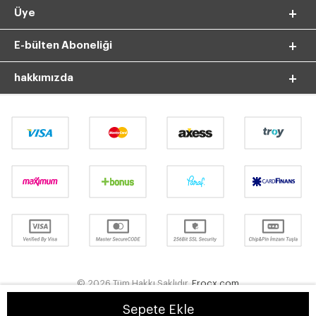
Üye
E-bülten Aboneliği
hakkımızda
© 2026 Tüm Hakkı Saklıdır.
Frocx.com
Sepete Ekle
T
-Soft
E-Ticaret
Sistemleriyle Hazırlanmıştır.