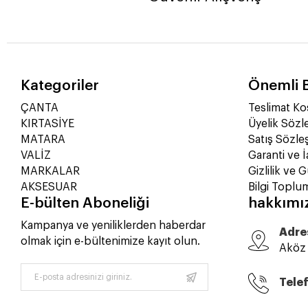
Kategoriler
Önemli B
ÇANTA
Teslimat Koş
KIRTASİYE
Üyelik Sözl
MATARA
Satış Sözle
VALİZ
Garanti ve İ
MARKALAR
Gizlilik ve 
AKSESUAR
Bilgi Toplu
E-bülten Aboneliği
hakkımı
Kampanya ve yeniliklerden haberdar
Adre
olmak için e-bültenimize kayıt olun.
Aköz 
Tele