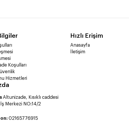
ilgiler
Hızlı Erişim
ulları
Anasayfa
eşmesi
İletişim
şmesi
ade Koşulları
Güvenlik
mu Hizmetleri
zda
s
Altunizade, Kısıklı caddesi
İş Merkezi NO:14/2
fon:
02165776915