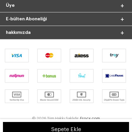
Üye
E-bülten Aboneliği
hakkımızda
© 2026 Tüm Hakkı Saklıdır.
Frocx.com
Sepete Ekle
T
-Soft
E-Ticaret
Sistemleriyle Hazırlanmıştır.