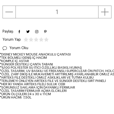
Paylaş:
Yorum Yap
Yorum Oku
*DISNEY MICKEY MOUSE ANAOKULU ÇANTASI
*TEK BÖLMELİ GENİŞ İÇ HACİM
*KOMPLE İÇ ASTAR
*SÜNGER DESTEKLİ ÇANTA TABANI
*%100 POLYESTER SU İTİCİ ÖZELLİKLİ BASKILI KUMAŞ
*ÖZEL TASARIM, UV BASKILI VE FREKANSLI SUPERCLEAR ÖN PATCH, HO
*ÖZEL ZARF DİKİŞ İLE MUKAVEMETİ ARTTIRILMIŞ AYARLANABİLİR OMUZ AS
*AIRTEKS FİLE DESTEKLİ OMUZ ASKILIKLARI VE TUTMA KULBU
*TERLEMEYİ ÖNLEYEN AIRTEKS FİLE VE SÜNGER DESTEKLİ SIRT PANELİ
*HER İKİ YANDA AIRTEKS FİLELİ SULUK CEBİ
*SORUNSUZ SAKLAMA İÇİN DAYANIKLI FERMUAR
*ÖZEL TASARIM FERMUAR AÇMA ELCİKLERİ
*ÜRÜN ÖLÇÜLERİ:24 x 30 x 11CM
*ÜRÜN HACMİ: 7,50L